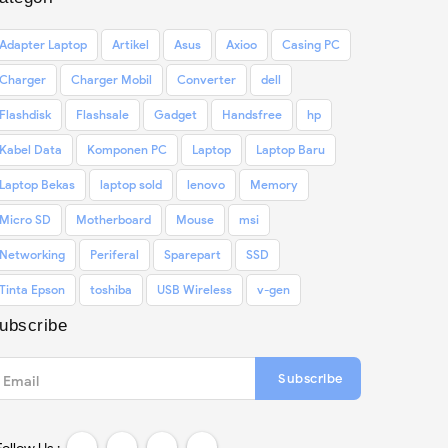
Adapter Laptop
Artikel
Asus
Axioo
Casing PC
Charger
Charger Mobil
Converter
dell
Flashdisk
Flashsale
Gadget
Handsfree
hp
Kabel Data
Komponen PC
Laptop
Laptop Baru
Laptop Bekas
laptop sold
lenovo
Memory
Micro SD
Motherboard
Mouse
msi
Networking
Periferal
Sparepart
SSD
Tinta Epson
toshiba
USB Wireless
v-gen
ubscribe
Subscribe
Email