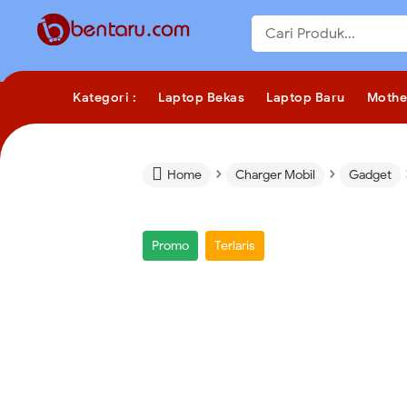
Kategori :
Laptop Bekas
Laptop Baru
Mothe
›
›

Home
Charger Mobil
Gadget
Promo
Terlaris