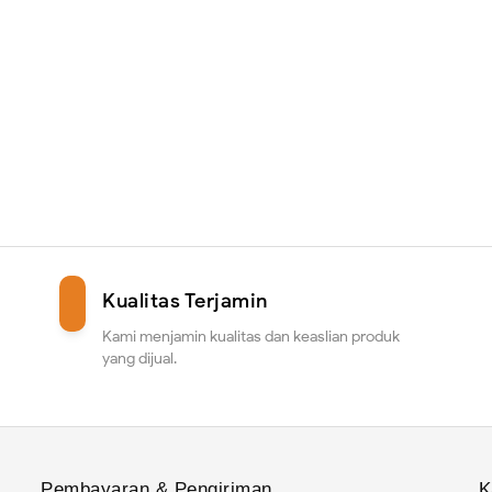
Kualitas Terjamin
Kami menjamin kualitas dan keaslian produk
yang dijual.
Pembayaran & Pengiriman
K