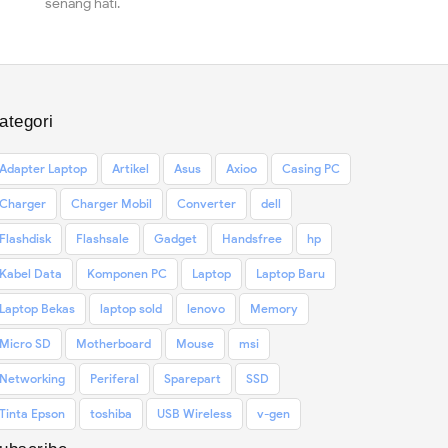
senang hati.
ategori
Adapter Laptop
Artikel
Asus
Axioo
Casing PC
Charger
Charger Mobil
Converter
dell
Flashdisk
Flashsale
Gadget
Handsfree
hp
Kabel Data
Komponen PC
Laptop
Laptop Baru
Laptop Bekas
laptop sold
lenovo
Memory
Micro SD
Motherboard
Mouse
msi
Networking
Periferal
Sparepart
SSD
Tinta Epson
toshiba
USB Wireless
v-gen