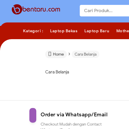
Kategori :
Laptop Bekas
Laptop Baru
Mothe
›

Home
Cara Belanja
Cara Belanja
Order via Whatsapp/Email
Checkout Mudah dengan Contact