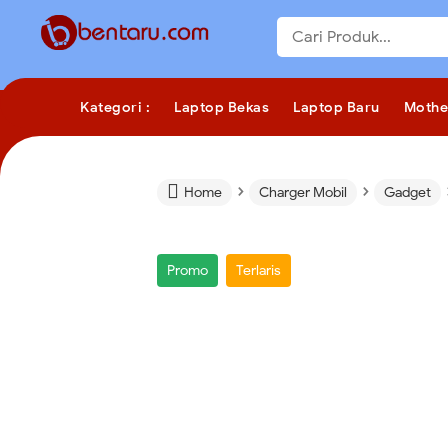
Kategori :
Laptop Bekas
Laptop Baru
Mothe
›
›

Home
Charger Mobil
Gadget
Promo
Terlaris