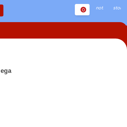
notifications
store
0
mega