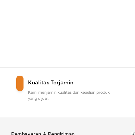
Kualitas Terjamin
Kami menjamin kualitas dan keaslian produk
yang dijual.
Pembayaran & Pengiriman
K