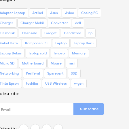
Adapter Laptop
Artikel
Asus
Axioo
Casing PC
Charger
Charger Mobil
Converter
dell
Flashdisk
Flashsale
Gadget
Handsfree
hp
Kabel Data
Komponen PC
Laptop
Laptop Baru
Laptop Bekas
laptop sold
lenovo
Memory
Micro SD
Motherboard
Mouse
msi
Networking
Periferal
Sparepart
SSD
Tinta Epson
toshiba
USB Wireless
v-gen
ubscribe
Subscribe
Email