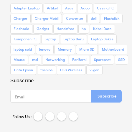
Adapter Laptop
Artikel
Asus
Axioo
Casing PC
Charger
Charger Mobil
Converter
dell
Flashdisk
Flashsale
Gadget
Handsfree
hp
Kabel Data
Komponen PC
Laptop
Laptop Baru
Laptop Bekas
laptop sold
lenovo
Memory
Micro SD
Motherboard
Mouse
msi
Networking
Periferal
Sparepart
SSD
Tinta Epson
toshiba
USB Wireless
v-gen
Subscribe
Subscribe
Email
Follow Us :