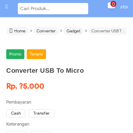
0

store
›
›
›

Home
Converter
Gadget
Converter USB To Micro
Promo
Terlaris
Converter USB To Micro
Rp. ?5.000
Pembayaran
Cash
Transfer
Keterangan