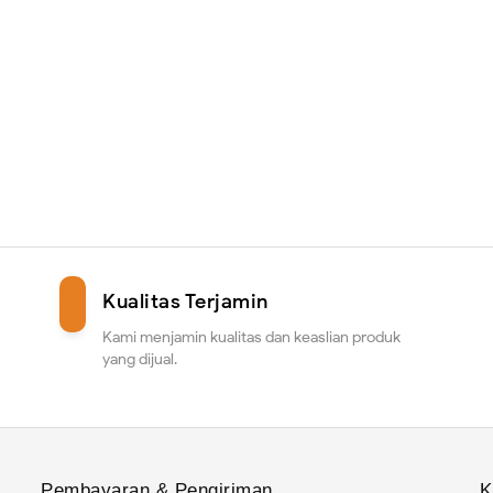
Kualitas Terjamin
Kami menjamin kualitas dan keaslian produk
yang dijual.
Pembayaran & Pengiriman
K