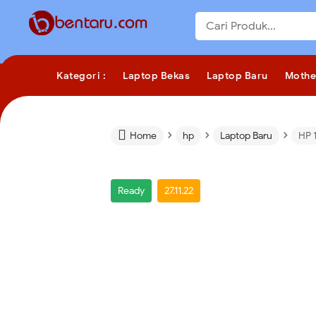
Kategori :
Laptop Bekas
Laptop Baru
Mothe
›
›
›

Home
hp
Laptop Baru
HP 
Ready
27.11.22