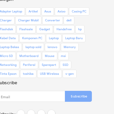
Adapter Laptop
Artikel
Asus
Axioo
Casing PC
Charger
Charger Mobil
Converter
dell
Flashdisk
Flashsale
Gadget
Handsfree
hp
Kabel Data
Komponen PC
Laptop
Laptop Baru
Laptop Bekas
laptop sold
lenovo
Memory
Micro SD
Motherboard
Mouse
msi
Networking
Periferal
Sparepart
SSD
Tinta Epson
toshiba
USB Wireless
v-gen
ubscribe
Subscribe
Email