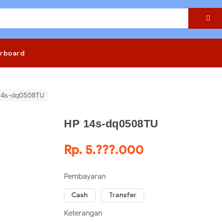

rboard
14s-dq0508TU
HP 14s-dq0508TU
Rp. 5.???.000
Pembayaran
Cash
Transfer
Keterangan