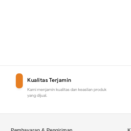
Kualitas Terjamin
Kami menjamin kualitas dan keaslian produk
yang dijual.
Pembayaran & Pengiriman
K